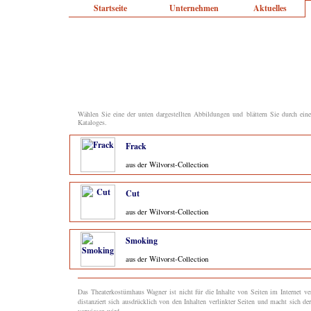
Startseite
Unternehmen
Aktuelles
Wählen Sie eine der unten dargestellten Abbildungen und blättern Sie durch ein
Kataloges.
Frack
aus der Wilvorst-Collection
Cut
aus der Wilvorst-Collection
Smoking
aus der Wilvorst-Collection
Das Theaterkostümhaus Wagner ist nicht für die Inhalte von Seiten im Internet v
distanziert sich ausdrücklich von den Inhalten verlinkter Seiten und macht sich der