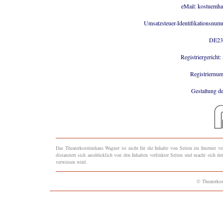
eMail: kostuemh
Umsatzsteuer-Identifikationsnum
DE23
Registriergericht:
Registriern
Gestaltung de
Das Theaterkostümhaus Wagner ist nicht für die Inhalte von Seiten im Internet v
distanziert sich ausdrücklich von den Inhalten verlinkter Seiten und macht sich der
verwiesen wird.
© Theaterko