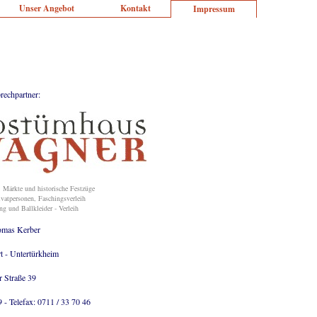
Unser Angebot
Kontakt
Impressum
rechpartner:
 Märkte und historische Festzüge
vatpersonen, Faschingsverleih
g und Ballkleider - Verleih
omas Kerber
t - Untertürkheim
r Straße 39
 - Telefax: 0711 / 33 70 46