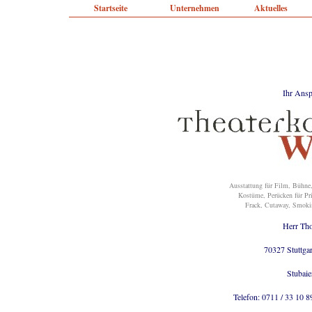
Startseite
Unternehmen
Aktuelles
Ihr Ansp
Ausstattung für Film, Bühne,
Kostüme, Perücken für Pri
Frack, Cutaway, Smokin
Herr Th
70327 Stuttgar
Stubaie
Telefon: 0711 / 33 10 89