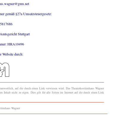
aus.wagner@gmx.net
mer gemäß §27a Umsatzsteuergesetz:
5817686
 Amtsgericht Stuttgart
ummer: HRA10496
r Website durch:
eranwortlich, auf die durch einen Link verwiesen wird. Das Theaterkostümhaus Wagner
en Inhalt nicht zu eigen. Dies gilt für alle Seiten im Internet auf die durch einen Link
stümhaus Wagner